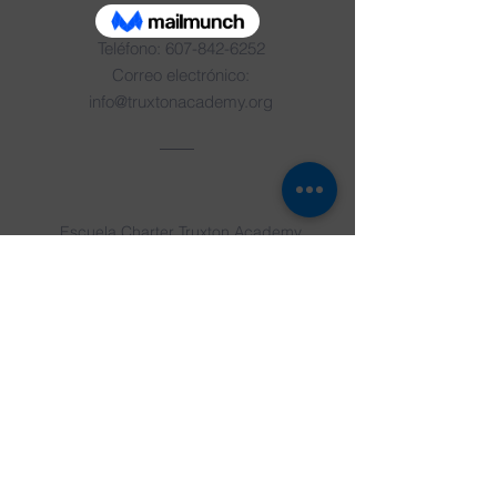
Contáctenos
Teléfono:
607-842-6252
Correo electrónico:
info@truxtonacademy.org
DIRECCIÓN
Escuela Charter Truxton Academy
6337 Calle Academia
Truxton, Nueva York 13158
© Copyright 2019 de Truxton Academy
Charter School. Creado con orgullo con
Wix.com